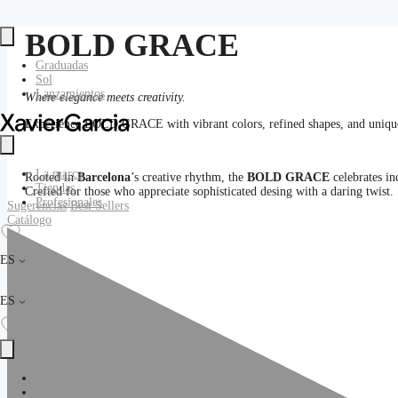
Saltar
BOLD GRACE
al
contenido
Graduadas
Sol
Lanzamientos
Where elegance meets creativity.
Experience BOLD GRACE with vibrant colors, refined shapes, and unique de
La marca
Rooted in
Barcelona
’s creative rhythm, the
BOLD GRACE
celebrates in
Tiendas
Crefted for those who appreciate sophisticated desing with a daring twist.
Profesionales
Sugerencias
Best Sellers
Catálogo
ES
ES
Sol
Graduadas