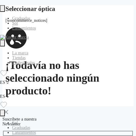
Saltar
Seleccionar óptica
al
contenido
Graduadas
[woocommerce_notices]
Sol
Lanzamientos
La marca
Tiendas
¡Todavía no has
Profesionales
seleccionado ningún
ES
producto!
ES
Suscríbete a nuestra
Sol
Newsletter
Graduadas
Lanzamientos