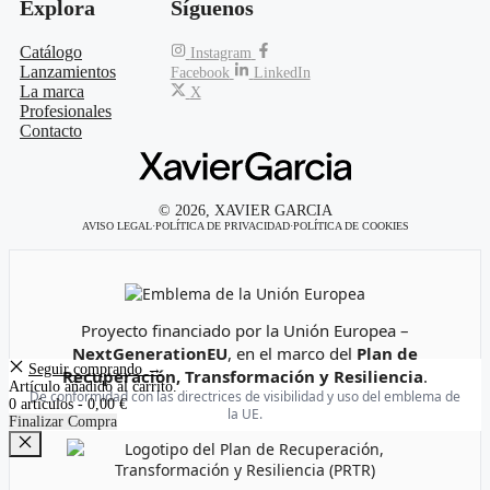
Explora
Síguenos
Catálogo
Instagram
Lanzamientos
Facebook
LinkedIn
La marca
X
Profesionales
Contacto
© 2026, XAVIER GARCIA
AVISO LEGAL
·
POLÍTICA DE PRIVACIDAD
·
POLÍTICA DE COOKIES
Emblema de la Unión Europea
Proyecto financiado por la Unión Europea –
NextGenerationEU
, en el marco del
Plan de
Seguir comprando →
Recuperación, Transformación y Resiliencia
.
Artículo añadido al carrito.
De conformidad con las directrices de visibilidad y uso del emblema de
0 artículos -
0,00
€
la UE.
Finalizar Compra
Cerrar
Logotipo del Plan de Recuperación, Transformación y Resi