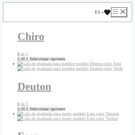
Saltar
Catálogo
/ Aw22
al
ES
contenido
Chiro
0
de 5
Este
0,00
€
Seleccionar opciones
producto
tiene
múltiples
variantes.
Deuton
Las
opciones
se
pueden
elegir
0
de 5
en
Este
0,00
€
Seleccionar opciones
la
producto
página
tiene
de
múltiples
producto
variantes.
Las