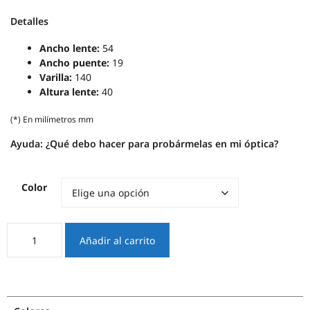
Detalles
Ancho lente:
54
Ancho puente:
19
Varilla:
140
Altura lente:
40
(*) En milímetros mm
Ayuda:
¿Qué debo hacer para probármelas en mi óptica?
Color
Chica
Añadir al carrito
cantidad