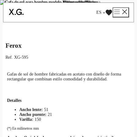
Saltar
Catálogo
/
Sol
/
Hombre
/ Ferox
al
ES
contenido
Ferox
Ref.
XG-595
Gafas de sol de hombre fabricadas en acetato con diseño de forma
rectangular que combinan estilo comodidad y durabilidad.
Detalles
Ancho lente:
51
Ancho puente:
21
Varilla:
150
(*) En milímetros mm