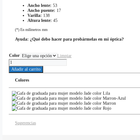
Ancho lente:
53
Ancho puente:
17
Varilla:
138
Altura lente:
45
(*) En milímetros mm
Ayuda:
¿Qué debo hacer para probármelas en mi óptica?
Color
Limpiar
Jade
cantidad
Añadir al carrito
Colores
Sugerencias