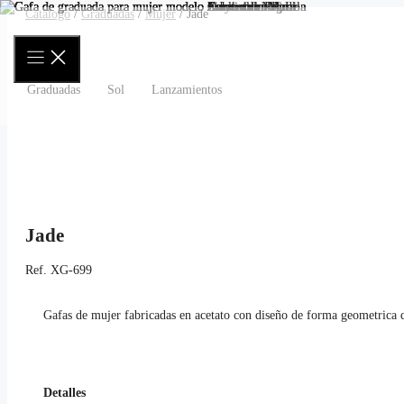
Saltar
Catálogo
/
Graduadas
/
Mujer
/ Jade
al
contenido
Graduadas
Sol
Lanzamientos
Jade
Ref.
XG-699
Gafas de mujer fabricadas en acetato con diseño de forma geometrica 
Detalles