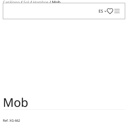
Catálogo
/
Sol
/
Hombre
/ Mob
Saltar
ES
al
contenido
Mob
Ref.
XG-662