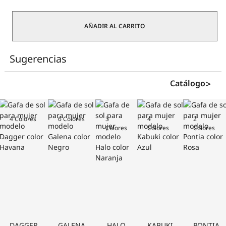
Myzy
cantidad
AÑADIR AL CARRITO
Sugerencias
Catálogo
4 Colores
6 Colores
3
4
2
Colores
Colores
Colores
DAGGER
GALENA
HALO
KABUKI
PONTIA