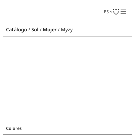
Saltar
ES
al
contenido
Catálogo
/
Sol
/
Mujer
/ Myzy
Colores