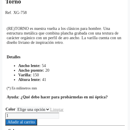
Torno
Ref.
XG-758
(RE)TORNO es nuestra vuelta a los clásicos para hombre. Una
estructura metálica que combina plancha grabada con una textura de
carácter orgánico con un perfil de aro ancho. La varilla cuenta con un
diseño liviano de inspiración retro.
Detalles
Ancho lente:
54
Ancho puente:
20
Varilla:
150
Altura lente:
41
(*) En milímetros mm
Ayuda:
¿Qué debo hacer para probármelas en mi óptica?
Color
Limpiar
Torno
cantidad
Añadir al carrito