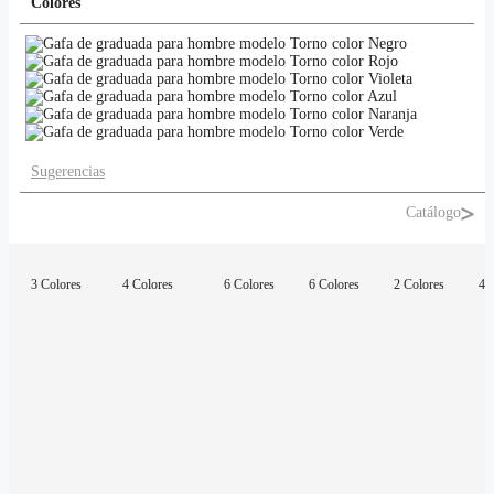
Colores
Sugerencias
Catálogo
3 Colores
4 Colores
6 Colores
6 Colores
2 Colores
4 