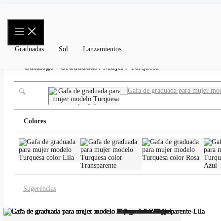
Saltar
al
contenido
Graduadas
Sol
Lanzamientos
Catálogo
/
Graduadas
/
Mujer
/ Turquesa
🔍
Colores
Sugerencias