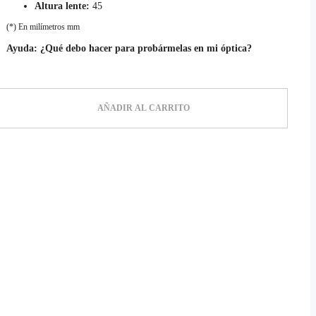
Altura lente:
45
(*) En milímetros mm
Ayuda:
¿Qué debo hacer para probármelas en mi óptica?
urquesa
ntidad
AÑADIR AL CARRITO