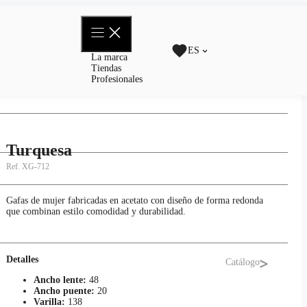
ES
La marca
Tiendas
Profesionales
Turquesa
Ref.
XG-712
Gafas de mujer fabricadas en acetato con diseño de forma redonda
que combinan estilo comodidad y durabilidad.
Detalles
Catálogo
Ancho lente:
48
Ancho puente:
20
Varilla:
138