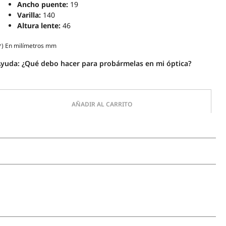
Ancho puente:
19
Varilla:
140
Altura lente:
46
*) En milímetros mm
Ayuda:
¿Qué debo hacer para probármelas en mi óptica?
lo
tidad
AÑADIR AL CARRITO