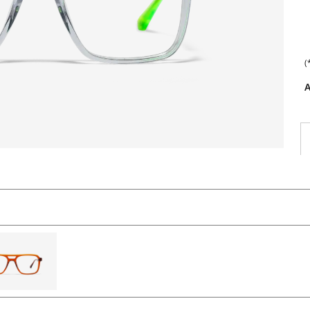
(
Vue
can