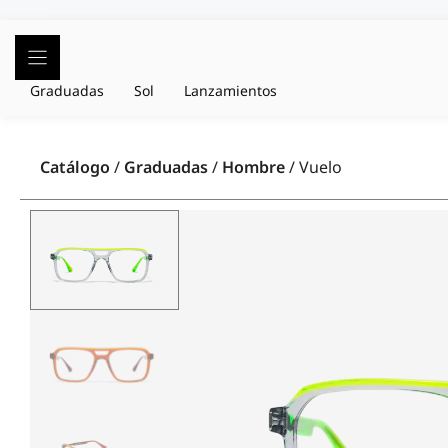
Saltar
al
contenido
Graduadas
Sol
Lanzamientos
Catálogo
/
Graduadas
/
Hombre
/ Vuelo