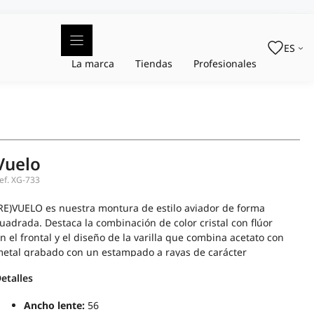
ES
La marca
Tiendas
Profesionales
Vuelo
ef.
XG-733
RE)VUELO es nuestra montura de estilo aviador de forma
uadrada. Destaca la combinación de color cristal con flúor
n el frontal y el diseño de la varilla que combina acetato con
etal grabado con un estampado a rayas de carácter
eportivo.
etalles
Ancho lente:
56