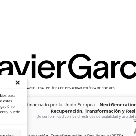
AVISO LEGAL
·
POLÍTICA DE PRIVACIDAD
·
POLÍTICA DE COOKIES
okies para
de estas
Proyecto financiado por la Unión Europea –
NextGeneratio
egación o
Recuperación, Transformación y Resi
miento, puede
De conformidad con las directrices de visibilidad y uso de
rencias