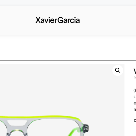
R
(
c
e
m
d
D