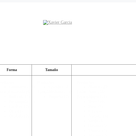
Forma
Tamaño
roductos
Productos
Productos
Geometrica
(9)
Grande
(14)
Blanco
(29)
>
>
Cuadrada
(6)
Mediana
(13)
Azul
(18)
orma
Tamaño
Color
Redonda
(5)
Pequeña
(2)
Negro
(16)
Principal
Rectangular
(3)
Rojo
(10)
Cat-Eye
(2)
Rosa
(8)
Otra
(2)
Lila
(6)
Ovalada
(2)
Naranja
(6)
Verde
(6)
Havana
(5)
Violeta
(5)
Marron
(4)