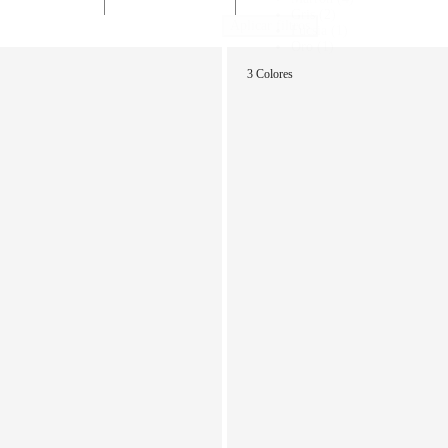
Gris
(2)
Aplicar filtros
Fucsia
(1)
Oro
(1)
3 Colores