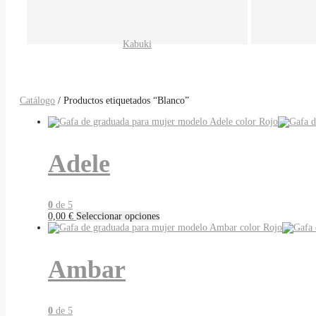
Kabuki
Catálogo
/ Productos etiquetados “Blanco”
Adele
0
de 5
Este
0,00
€
Seleccionar opciones
producto
tiene
múltiples
Ambar
variantes.
Las
opciones
se
pueden
0
de 5