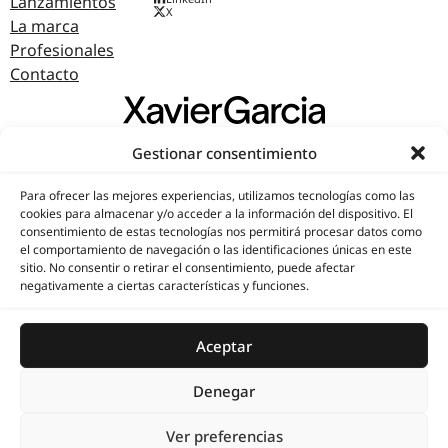
Lanzamientos
X
La marca
Profesionales
Contacto
Gestionar consentimiento
© 2026, XAVIER GARCIA
AVISO LEGAL
·
POLÍTICA DE PRIVACIDAD
·
POLÍTICA DE COOKIES
Para ofrecer las mejores experiencias, utilizamos tecnologías como las
cookies para almacenar y/o acceder a la información del dispositivo. El
consentimiento de estas tecnologías nos permitirá procesar datos como
Proyecto financiado por la Unión Europea –
Emblema de la Unión Europea
el comportamiento de navegación o las identificaciones únicas en este
NextGenerationEU
, en el marco del
Plan de
sitio. No consentir o retirar el consentimiento, puede afectar
Recuperación, Transformación y Resiliencia
.
negativamente a ciertas características y funciones.
De conformidad con las directrices de visibilidad y uso del emblema de la
UE.
Aceptar
Logotipo del Plan de Recuperación, Transformación y Resiliencia
Denegar
Ver preferencias