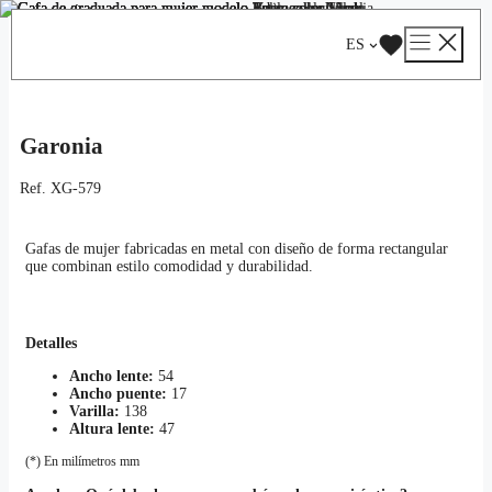
Saltar
Catálogo
/
Graduadas
/
Mujer
/ Garonia
al
ES
contenido
Garonia
Ref.
XG-579
Gafas de mujer fabricadas en metal con diseño de forma rectangular
que combinan estilo comodidad y durabilidad.
Detalles
Ancho lente:
54
Ancho puente:
17
Varilla:
138
Altura lente:
47
(*) En milímetros mm