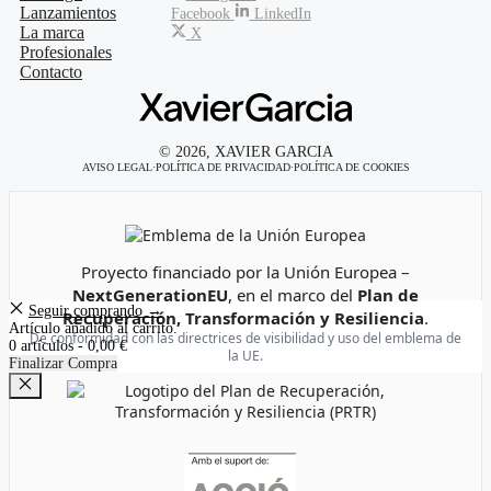
Lanzamientos
Facebook
LinkedIn
La marca
X
Profesionales
Contacto
© 2026, XAVIER GARCIA
AVISO LEGAL
·
POLÍTICA DE PRIVACIDAD
·
POLÍTICA DE COOKIES
Emblema de la Unión Europea
Proyecto financiado por la Unión Europea –
NextGenerationEU
, en el marco del
Plan de
Seguir comprando →
Recuperación, Transformación y Resiliencia
.
Artículo añadido al carrito.
De conformidad con las directrices de visibilidad y uso del emblema de
0 artículos -
0,00
€
la UE.
Finalizar Compra
Cerrar
Logotipo del Plan de Recuperación, Transformación y Resi