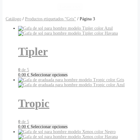
Rojo
(6)
Cargar más
Naranja
(5)
Miel
(3)
Catálogo
/
Productos etiquetados “Gris”
/ Página 3
Blanco
(2)
Lila
(2)
Cobre
(1)
Rosa
(1)
Tipler
0
de 5
Este
0,00
€
Seleccionar opciones
producto
tiene
múltiples
variantes.
Tropic
Las
opciones
se
pueden
elegir
0
de 5
en
Este
0,00
€
Seleccionar opciones
la
producto
página
tiene
de