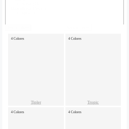
Acetat
(23)
>
Acetat Flex
(5)
Material
Metal
(2)
Borrar filtros
Aplicar filtros
4 Colores
4 Colores
Género
Productos
Hombre
(27)
>
Mujer
(3)
Género
Forma
Productos
Tipler
Tropic
Geometrica
(9)
>
Rectangular
(7)
Forma
4 Colores
4 Colores
Cuadrada
(4)
Otra
(4)
Pantos
(2)
Redonda
(2)