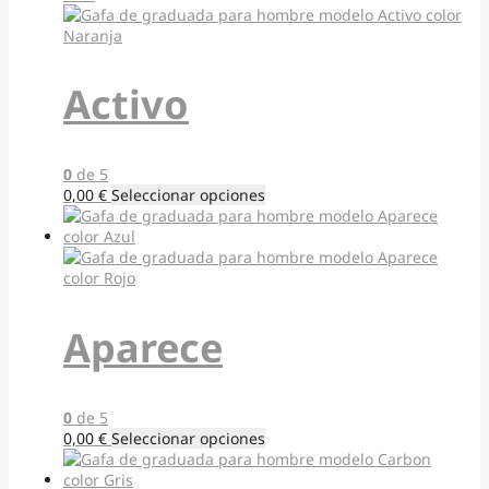
Activo
0
de 5
Este
0,00
€
Seleccionar opciones
producto
tiene
múltiples
variantes.
Las
opciones
Aparece
se
pueden
elegir
en
0
de 5
la
Este
0,00
€
Seleccionar opciones
página
producto
de
tiene
producto