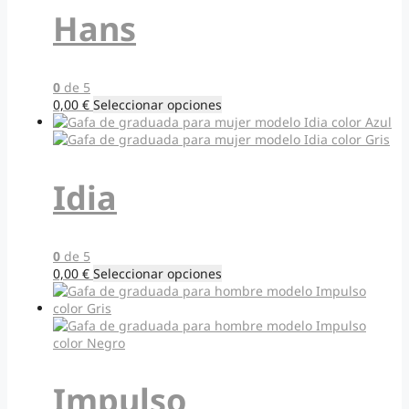
opciones
Hans
se
pueden
elegir
en
0
de 5
la
Este
0,00
€
Seleccionar opciones
página
producto
de
tiene
producto
múltiples
variantes.
Idia
Las
opciones
se
pueden
0
de 5
elegir
Este
0,00
€
Seleccionar opciones
en
producto
la
tiene
página
múltiples
de
variantes.
producto
Las
opciones
Impulso
se