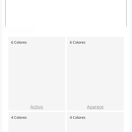
Productos
Acetat
(23)
>
Acetat Flex
(5)
Material
Metal
(2)
Borrar filtros
Aplicar filtros
6 Colores
6 Colores
Género
Productos
Hombre
(27)
>
Mujer
(3)
Género
Forma
Activo
Aparece
Productos
4 Colores
4 Colores
Geometrica
(9)
>
Rectangular
(7)
Forma
Cuadrada
(4)