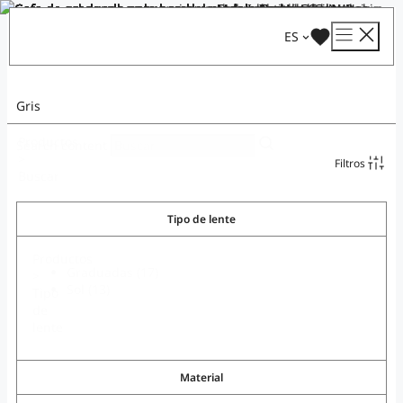
Saltar
al
ES
contenido
Gris
Productos
Search content
>
Filtros
Buscar
Tipo de lente
Productos
Graduadas
(17)
>
Sol
(13)
Tipo
de
lente
Material