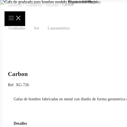
Saltar
Catálogo
/
Graduadas
/
Hombre
/ Carbon
al
contenido
Graduadas
Sol
Lanzamientos
Carbon
Ref.
XG-726
Gafas de hombre fabricadas en metal con diseño de forma geometrica 
Detalles