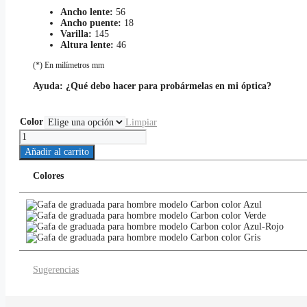
Ancho lente:
56
Ancho puente:
18
Varilla:
145
Altura lente:
46
(*) En milímetros mm
Ayuda:
¿Qué debo hacer para probármelas en mi óptica?
Color
Limpiar
Carbon
cantidad
Añadir al carrito
Colores
Sugerencias