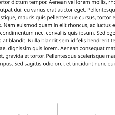
rtor dictum tempor. Aenean vel lorem mollis, rho
utpat dui, eu varius erat auctor eget. Pellentesq
tique, mauris quis pellentesque cursus, tortor er
s. Nam euismod quam in elit rhoncus, ac luctus er
condimentum nec, convallis quis ipsum. Sed eget 
at blandit. Nulla blandit sem id felis hendrerit 
e, dignissim quis lorem. Aenean consequat matt
et, gravida et tortor. Pellentesque scelerisque ma
pus. Sed sagittis odio orci, et tincidunt nunc eu