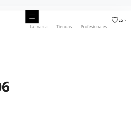
ES
La marca
Tiendas
Profesionales
06