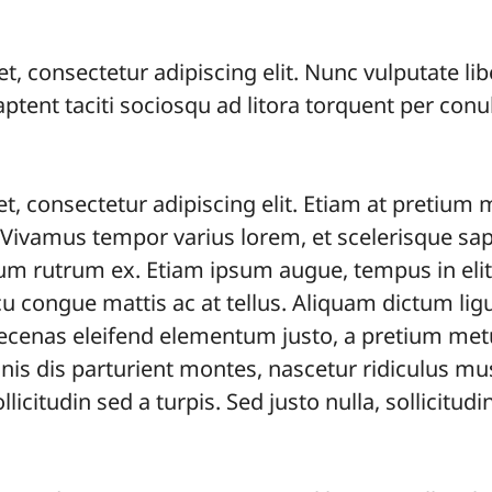
, consectetur adipiscing elit. Nunc vulputate libe
aptent taciti sociosqu ad litora torquent per conu
, consectetur adipiscing elit. Etiam at pretium m
 Vivamus tempor varius lorem, et scelerisque sapi
trum rutrum ex. Etiam ipsum augue, tempus in elit 
rcu congue mattis ac at tellus. Aliquam dictum lig
cenas eleifend elementum justo, a pretium metus
is dis parturient montes, nascetur ridiculus mu
licitudin sed a turpis. Sed justo nulla, sollicitud