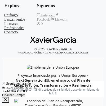
Explora
Síguenos
Catálogo
Instagram
Lanzamientos
Facebook
LinkedIn
La marca
X
Profesionales
Contacto
© 2026, XAVIER GARCIA
AVISO LEGAL
·
POLÍTICA DE PRIVACIDAD
·
POLÍTICA DE COOKIES
Emblema de la Unión Europea
Proyecto financiado por la Unión Europea –
NextGenerationEU
, en el marco del
Plan de
Seguir comprando →
Recuperación, Transformación y Resiliencia
.
Artículo añadido al carrito.
De conformidad con las directrices de visibilidad y uso del emblema de
0 artículos -
0,00
€
la UE.
Finalizar Compra
Cerrar