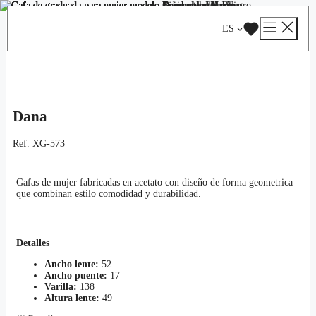
Saltar
Catálogo
/
Graduadas
/
Mujer
/ Dana
al
ES
contenido
Dana
Ref.
XG-573
Gafas de mujer fabricadas en acetato con diseño de forma geometrica
que combinan estilo comodidad y durabilidad.
Detalles
Ancho lente:
52
Ancho puente:
17
Varilla:
138
Altura lente:
49