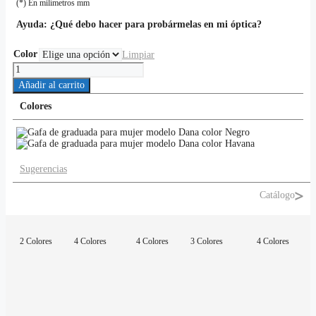
(*) En milímetros mm
Ayuda:
¿Qué debo hacer para probármelas en mi óptica?
Color
Limpiar
Dana
cantidad
Añadir al carrito
Colores
Sugerencias
Catálogo
2 Colores
4 Colores
4 Colores
3 Colores
4 Colores
4