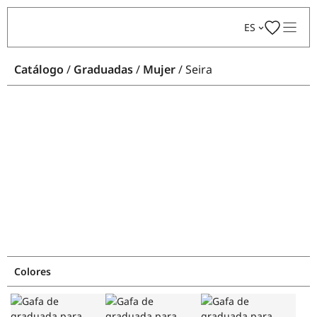
Saltar
ES
al
contenido
Catálogo
/
Graduadas
/
Mujer
/ Seira
Colores