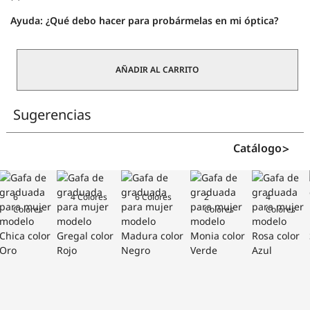
Ayuda:
¿Qué debo hacer para probármelas en mi óptica?
Seira
cantidad
AÑADIR AL CARRITO
Sugerencias
Catálogo
6
4 Colores
6 Colores
2
4
Colores
Colores
Colores