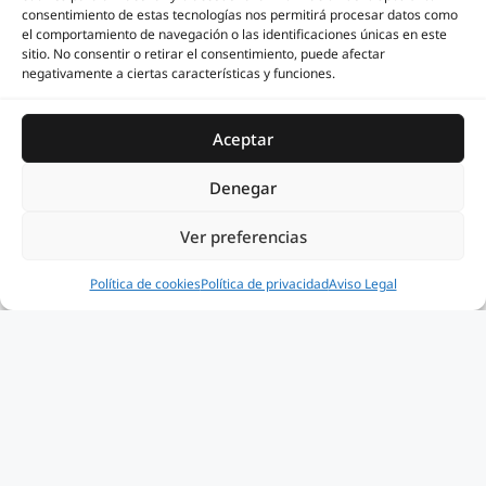
3 Colores
4 Colores
consentimiento de estas tecnologías nos permitirá procesar datos como
el comportamiento de navegación o las identificaciones únicas en este
sitio. No consentir o retirar el consentimiento, puede afectar
negativamente a ciertas características y funciones.
Aceptar
Denegar
Ver preferencias
KOKO
LATON
Artículo añadido al carrito.
Finalizar Compra
0 artículos -
0,00
€
6 Colores
4 Colores
Política de cookies
Política de privacidad
Aviso Legal