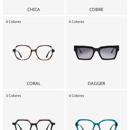
Rojo
(14)
Marron
(6)
Violeta
(2)
CHICA
COBRE
Rosa
(13)
Naranja
(5)
4 Colores
4 Colores
CORAL
DAGGER
3 Colores
4 Colores